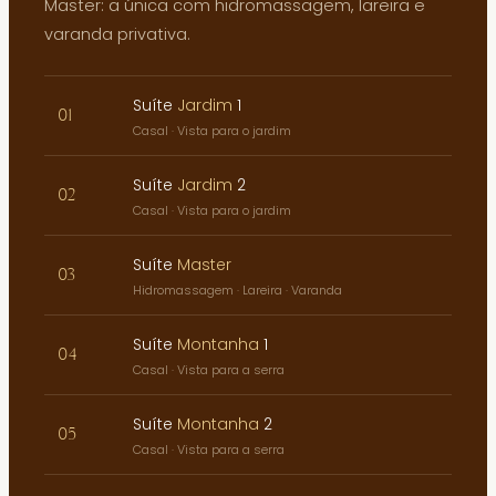
Master: a única com hidromassagem, lareira e
varanda privativa.
Suíte
Jardim
1
01
Casal · Vista para o jardim
Suíte
Jardim
2
02
Casal · Vista para o jardim
Suíte
Master
03
Hidromassagem · Lareira · Varanda
Suíte
Montanha
1
04
Casal · Vista para a serra
Suíte
Montanha
2
05
Casal · Vista para a serra