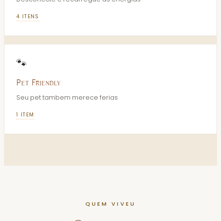
4
ITENS
🐾
Pet Friendly
Seu pet tambem merece ferias
1
ITEM
QUEM VIVEU