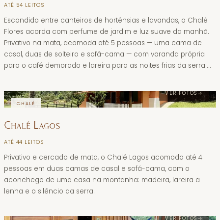
ATÉ
5
4
LEITOS
Escondido entre canteiros de hortênsias e lavandas, o Chalé
Flores acorda com perfume de jardim e luz suave da manhã.
Privativo na mata, acomoda até 5 pessoas — uma cama de
casal, duas de solteiro e sofá-cama — com varanda própria
para o café demorado e lareira para as noites frias da serra.
Não tem cozinha: conta com utensílios básicos para lanches,
micro-ondas e frigobar. Íntimo para um casal, acolhedor para
VER FOTOS
→
a família.
CHALÉ
Chalé Lagos
ATÉ
4
4
LEITOS
Privativo e cercado de mata, o Chalé Lagos acomoda até 4
pessoas em duas camas de casal e sofá-cama, com o
aconchego de uma casa na montanha: madeira, lareira a
lenha e o silêncio da serra.
VER FOTOS
→