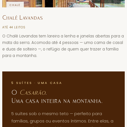
CHALÉ
Chalé Lavandas
ATÉ
4
4
LEITOS
O Chalé Lavandas tem lareira a lenha e janelas abertas para a
mata da serra. Acomoda até 4 pessoas — uma cama de casal
e duas de solteiro —, o refúgio de quem quer trazer a família
para a montanha.
O CASARÃO ·
5
SUÍTES
5
SUÍTES · UMA CASA
O
Casarão
.
Uma casa inteira na montanha.
5
suítes sob o mesmo teto — perfeito para
famílias, grupos ou eventos íntimos. Entre elas, a