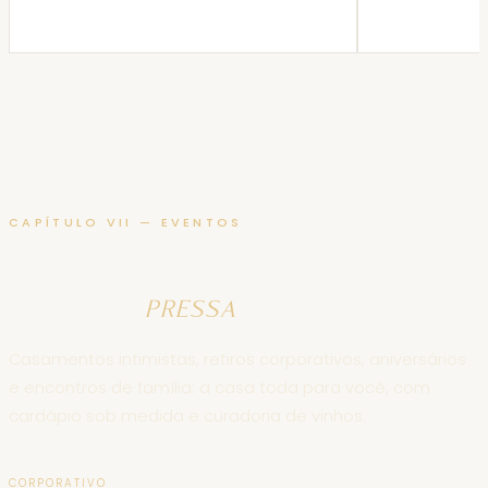
CAPÍTULO VII — EVENTOS
Para celebrar
longe da
pressa
.
Casamentos intimistas, retiros corporativos, aniversários
e encontros de família: a casa toda para você, com
cardápio sob medida e curadoria de vinhos.
CORPORATIVO