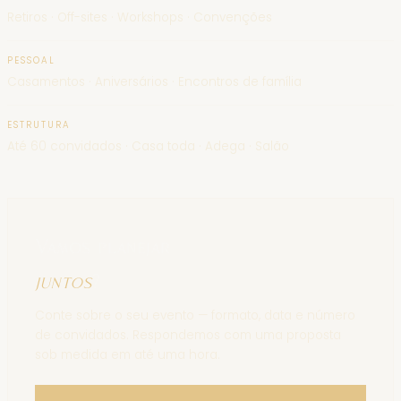
Retiros · Off-sites · Workshops · Convenções
PESSOAL
Casamentos · Aniversários · Encontros de família
ESTRUTURA
Até 60 convidados · Casa toda · Adega · Salão
Vamos planejar
juntos
?
Conte sobre o seu evento — formato, data e número
de convidados. Respondemos com uma proposta
sob medida em até uma hora.