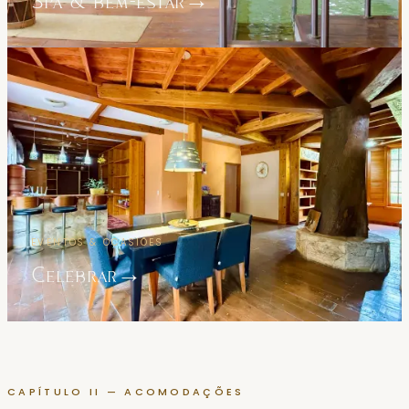
Spa & bem-estar
→
EVENTOS & OCASIÕES
Celebrar
→
CAPÍTULO II — ACOMODAÇÕES