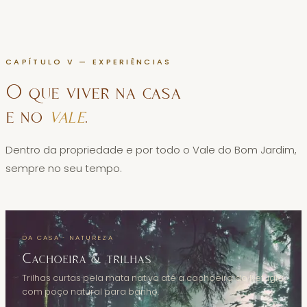
CAPÍTULO V — EXPERIÊNCIAS
O que viver na casa
e no
vale
.
Dentro da propriedade e por todo o Vale do Bom Jardim,
sempre no seu tempo.
DA CASA · NATUREZA
Cachoeira & trilhas
Trilhas curtas pela mata nativa até a cachoeira do Refúgio,
com poço natural para banho.