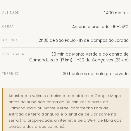
ALTITUDE
1.400 metros
CLIMA
Ameno o ano todo · 10–24°C
ACESSO
2h30 de São Paulo · 1h de Campos do Jordão
ARREDORES
30 min de Monte Verde e do centro de
Camanducaia (17 km) · 1h30 de Gonçalves (23 km)
TERRENO
30 hectares de mata preservada
Abasteça o veículo e baixe a rota offline no Google Maps
antes de subir: são cerca de 30 minutos a partir de
Camanducaia ou Monte Verde, com trecho final de
estrada de terra tranquila, e o sinal de celular some na
serra (na propriedade, a internet é pelo Wi-Fi de fibra dos
chalés e das áreas comuns).