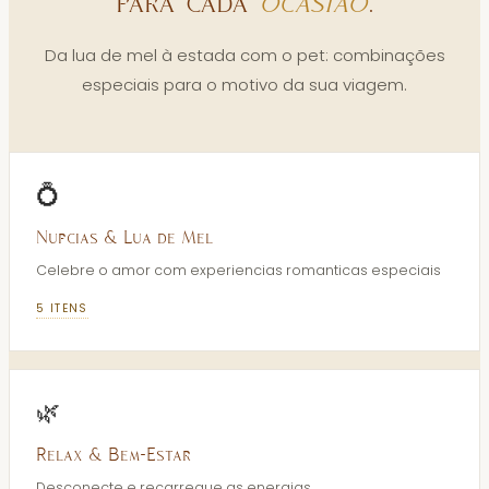
para cada
ocasião
.
Da lua de mel à estada com o pet: combinações
especiais para o motivo da sua viagem.
💍
Nupcias & Lua de Mel
Celebre o amor com experiencias romanticas especiais
5
ITENS
🌿
Relax & Bem-Estar
Desconecte e recarregue as energias