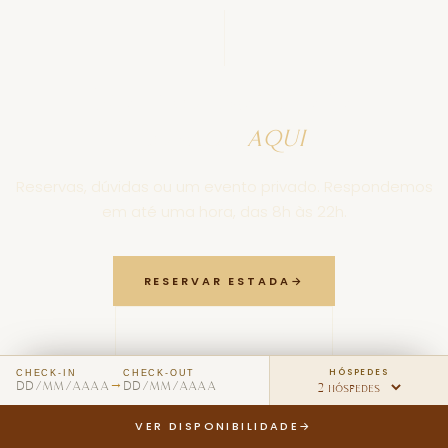
Sua próxima estada
começa
aqui
.
Reservas, dúvidas ou um evento privado. Respondemos
em até uma hora, das 8h às 22h.
RESERVAR ESTADA
→
RESERVAR A ADEGA
HÓSPEDES
CHECK-IN
CHECK-OUT
→
DD/MM/AAAA
DD/MM/AAAA
VER DISPONIBILIDADE
→