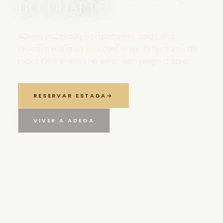
do quarto
Adega escavada na montanha, cachoeira
privativa e spa só seu, dentro de 30 hectares de
mata. Dias inteiros na serra sem pegar o carro.
RESERVAR ESTADA
→
VIVER A ADEGA