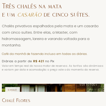
Três chalés na mata
e um
casarão
de cinco suítes.
Chalés privativos espalhados pela mata e um casarão
com cinco suítes. Entre elas, a Master, com
hidromassagem, lareira e varanda voltada para a
montanha.
Café da manhã de fazenda incluso em todas as diárias.
Diárias a partir de
R$ 421
no Pix
Valor em tempo real do nosso motor de reservas. As tarifas são dinâmicas
e variam por data e acomodação: o preço vale o do momento da reserva.
VER FOTOS
→
CHALÉ
Chalé Flores