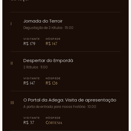
Jornada do Terroir
I
Degustação de 3 rótulos
· 15:00
VISITANTE
HÓSPEDE
R$ 179
R$ 147
Despertar do Empordà
II
2 Rótulos
· 11:00
VISITANTE
HÓSPEDE
R$ 147
R$ 126
O Portal da Adega: Visita de apresentação
III
A porta de entrada para nossa história
· 10:00
VISITANTE
HÓSPEDE
R$ 37
Cortesia